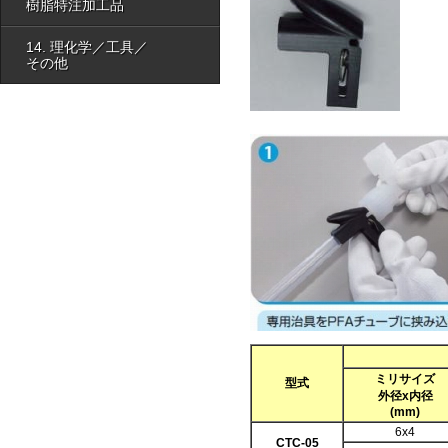
樹脂特注加工品
14. 理化学／工具／
その他
ミリサイズ
型式
外径x内径
(mm)
6x4
CTC-05