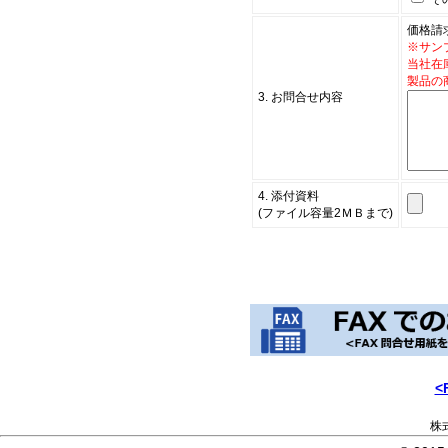
価格請
※サン
当社在
製品の
3. お問合せ内容
4. 添付資料
(ファイル容量2ＭＢまで)
<
株式