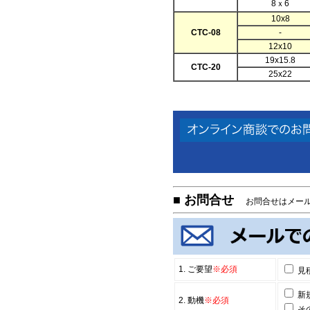
8ｘ6
10x8
CTC-08
-
12x10
19x15.8
CTC-20
25x22
■ お問合せ
お問合せはメール
1. ご要望
※必須
見
新
2. 動機
※必須
そ