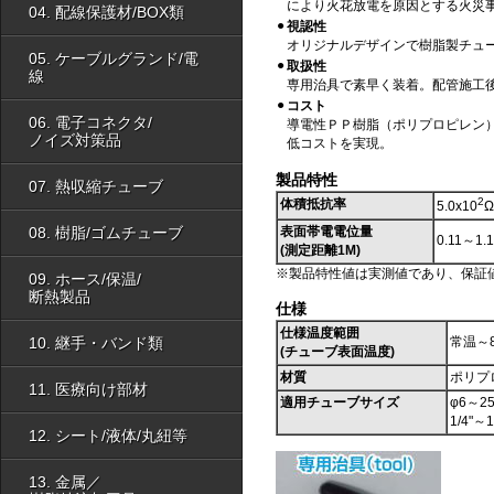
により火花放電を原因とする火災
04. 配線保護材/BOX類
●
視認性
オリジナルデザインで樹脂製チュ
05. ケーブルグランド/電
●
取扱性
線
専用治具で素早く装着。配管施工
●
コスト
06. 電子コネクタ/
導電性ＰＰ樹脂（ポリプロピレン
ノイズ対策品
低コストを実現。
製品特性
07. 熱収縮チューブ
2
体積抵抗率
5.0x10
08. 樹脂/ゴムチューブ
表面帯電電位量
0.11～1.
(測定距離1M)
※製品特性値は実測値であり、保証
09. ホース/保温/
断熱製品
仕様
仕様温度範囲
10. 継手・バンド類
常温～
(チューブ表面温度)
材質
ポリプ
11. 医療向け部材
適用チューブサイズ
φ6～2
1/4"～1
12. シート/液体/丸紐等
13. 金属／