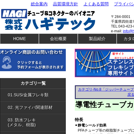
総合案内
品質環境方針
よくある質問
プライバ
〒284-0001
千葉県四街道市
TEL:043-423-
e-mail:
info@h
HOME
会社概要
製品紹介
カタ
01.SUS・金属フレキ類
04.可動部保護部材
01.センサ保護部材
04.ケーブルアクセサリ
02.光ファイバ関連部材
04.Box・端子台
02.光ファイバ保護チューブ
05.ケーブルグランド
03.防水フレキ（メタル）
05.電線類
03.防水フレキ（樹脂）
06.電子コネクタ類
カテゴリ一覧
04.配線保護チューブ
06.ノイズ防止部材
カテゴリ-No.8「ジッパーチュ
01.SUS/金属フレキ類
戻
導電性チューブカバ
02. 光ファイバ関連部材
特長
03. 防水フレキ
(メタル、樹脂)
●
静電シールド効果
PFAチューブ等の樹脂製チューブ