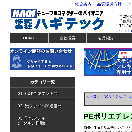
総合案内
品質環境方針
よ
〒284-0
千葉県四
TEL:04
e-mail:
HOME
会社概要
製品紹介
01.SUS・金属フレキ類
04.可動部保護部
01.センサ保護部材
04.ケーブルアク
02.光ファイバ関連部材
04.Box・端子台
02.光ファイバ保護チューブ
05.ケーブルグラ
03.防水フレキ（メタル）
05.電線類
03.防水フレキ（樹脂）
06.電子コネクタ
カテゴリ一覧
04.配線保護チューブ
06.ノイズ防止部
01.SUS/金属フレキ類
カテゴリーNo.8「ジッパ
02. 光ファイバ関連部材
PEポリエチ
03. 防水フレキ
(メタル、樹脂)
特長
:（PEポリエチレンスパ