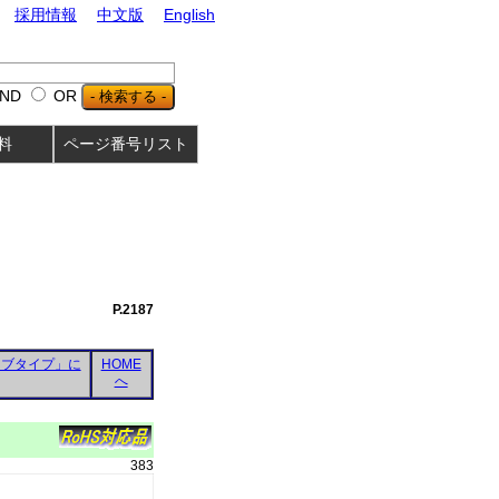
採用情報
中文版
English
ND
OR
料
ページ番号リスト
医療向け部材
シート・液体・丸紐等
金属・樹脂特注加工品
工具・機工部品
理化学機器
の他
P.2187
ーブタイプ」に
HOME
へ
383