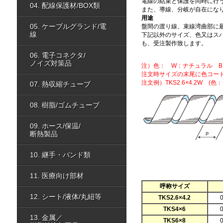
電線の結束と保護を同時に行
04. 配線保護材/BOX類
また、導線、分岐が自在にな
用途
05. ケーブルグランド/電
盤間の渡り線、束線湾曲部に
線
下記以外のサイズ、色又はス
も、受注製作致します。
06. 電子コネクタ/
ノイズ対策品
注）色： W：ナチュラル B
注文時サイズの末尾に色コー
注文例）TKS2.6×4.2W 
07. 熱収縮チューブ
08. 樹脂/ゴムチューブ
09. ホース/保温/
断熱製品
10. 継手・バンド類
11. 医療向け部材
呼称サイズ
12. シート/液体/丸紐等
TKS2.6×4.2
TKS4×6
13. 金属／
TKS6×8