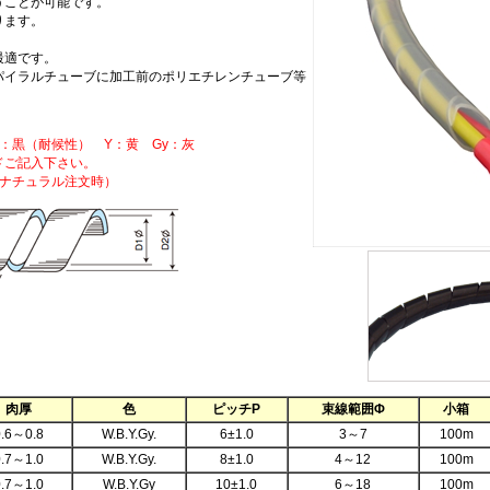
うことが可能です。
ります。
最適です。
パイラルチューブに加工前のポリエチレンチューブ等
：黒（耐候性） Y：黄 Gy：灰
ドご記入下さい。
(色：ナチュラル注文時）
肉厚
色
ピッチP
束線範囲Φ
小箱
0.6～0.8
W.B.Y.Gy.
6±1.0
3～7
100m
0.7～1.0
W.B.Y.Gy.
8±1.0
4～12
100m
0.7～1.0
W.B.Y.Gy
10±1.0
6～18
100m