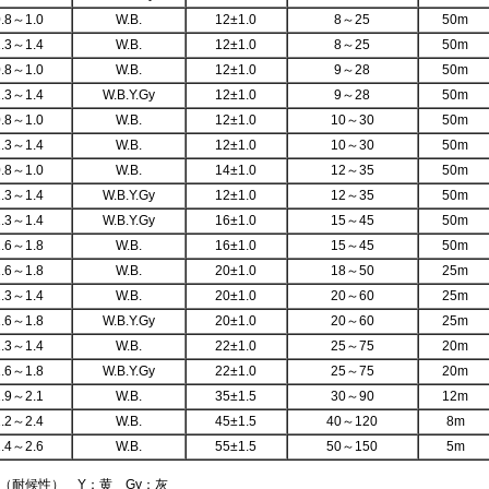
0.8～1.0
W.B.
12±1.0
8～25
50m
1.3～1.4
W.B.
12±1.0
8～25
50m
0.8～1.0
W.B.
12±1.0
9～28
50m
1.3～1.4
W.B.Y.Gy
12±1.0
9～28
50m
0.8～1.0
W.B.
12±1.0
10～30
50m
1.3～1.4
W.B.
12±1.0
10～30
50m
0.8～1.0
W.B.
14±1.0
12～35
50m
1.3～1.4
W.B.Y.Gy
12±1.0
12～35
50m
1.3～1.4
W.B.Y.Gy
16±1.0
15～45
50m
1.6～1.8
W.B.
16±1.0
15～45
50m
1.6～1.8
W.B.
20±1.0
18～50
25m
1.3～1.4
W.B.
20±1.0
20～60
25m
1.6～1.8
W.B.Y.Gy
20±1.0
20～60
25m
1.3～1.4
W.B.
22±1.0
25～75
20m
1.6～1.8
W.B.Y.Gy
22±1.0
25～75
20m
1.9～2.1
W.B.
35±1.5
30～90
12m
2.2～2.4
W.B.
45±1.5
40～120
8m
2.4～2.6
W.B.
55±1.5
50～150
5m
（耐候性） Y：黄 Gy：灰