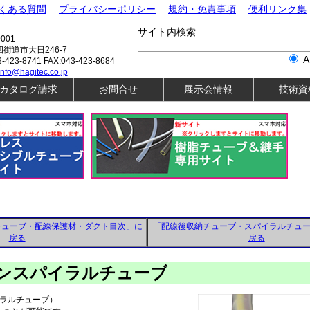
くある質問
プライバシーポリシー
規約・免責事項
便利リンク集
サイト内検索
001
街道市大日246-7
A
3-423-8741 FAX:043-423-8684
info@hagitec.co.jp
カタログ請求
お問合せ
展示会情報
技術資
材
07.熱収縮チューブ
11.
セサリ
08.樹脂チューブ
12.
08.ゴムチューブ
13.
ンド
09.ホース類
14.
09.高圧ホース関連
14.
類
09.耐熱・断熱、熱交換部材
14.そ
材
10.継手類
ーチューブ・配線保護材・ダクト目次」に
「配線後収納チューブ・スパイラルチュ
戻る
戻る
レンスパイラルチューブ
イラルチューブ）