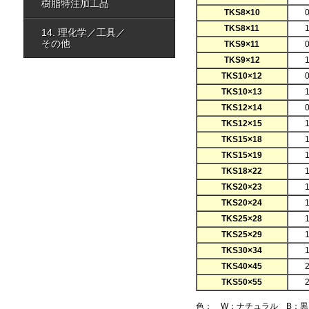
樹脂特注加工品
TKS8×10
TKS8×11
14. 理化学／工具／
その他
TKS9×11
TKS9×12
TKS10×12
TKS10×13
TKS12×14
TKS12×15
TKS15×18
TKS15×19
TKS18×22
TKS20×23
TKS20×24
TKS25×28
TKS25×29
TKS30×34
TKS40×45
TKS50×55
色： W：ナチュラル B：黒